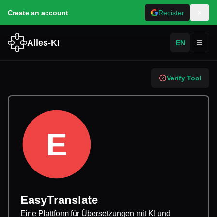
Create an account
Register
Alles-KI
EN
Toggl
Verify Tool
E
EasyTranslate
Eine Plattform für Übersetzungen mit KI und