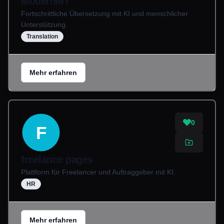
ModernMT
Fortschrittliche Übersetzung mit KI und menschlicher
Unterstützung.
Translation
Mehr erfahren
0
F
freelance pages
Plattform für Freelancer und Auftraggeber mit KI.
HR
Mehr erfahren