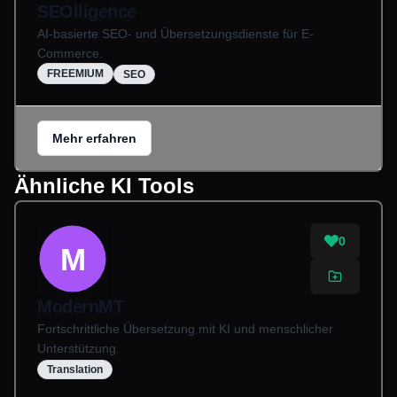
SEOlligence
AI-basierte SEO- und Übersetzungsdienste für E-
Commerce.
FREEMIUM
SEO
Mehr erfahren
Ähnliche KI Tools
0
M
ModernMT
Fortschrittliche Übersetzung mit KI und menschlicher
Unterstützung.
Translation