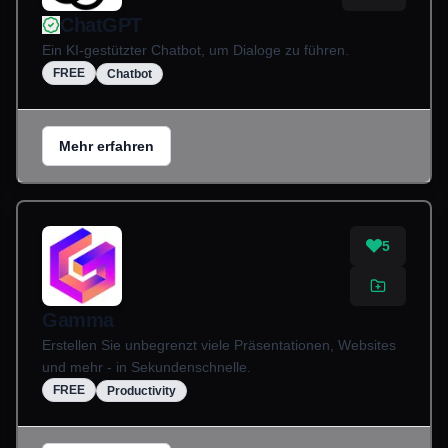
ChatGPT
Ein KI-gestützter Chatbot, um Dialoge zu führen.
FREE
Chatbot
Mehr erfahren
5
Gamma
Erstellen Sie unbegrenzt viele Präsentationen, Websites
und mehr - in Sekundenschnelle.
FREE
Productivity