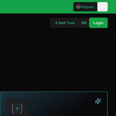
Register
Add Tool
EN
Login