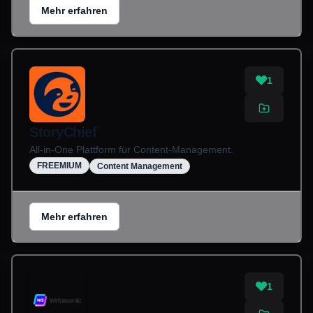
Mehr erfahren
1
StoryChief
All-in-One Plattform für Content-Management.
FREEMIUM
Content Management
Mehr erfahren
1