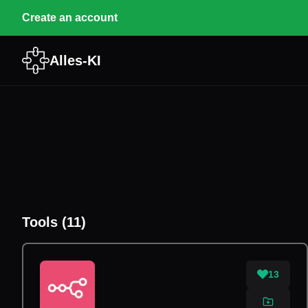
Create an account
Alles-KI
Tools
(
11
)
13