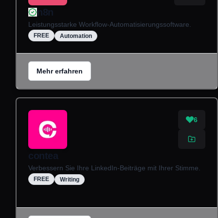
n8n
Leistungsstarke Workflow-Automatisierungssoftware.
FREE
Automation
Mehr erfahren
6
contea
Verbessern Sie Ihre LinkedIn-Beiträge mit Ihrer Stimme.
FREE
Writing