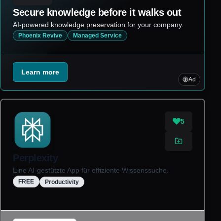
Secure knowledge before it walks out
AI-powered knowledge preservation for your company.
Phoenix Revive
Managed Service
Learn more
Ad
5
Perplexity
Eine AI-gestützte App für effiziente Wissenssuche.
FREE
Productivity