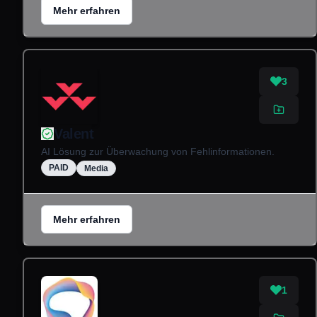
Mehr erfahren
3
Valent
AI Lösung zur Überwachung von Fehlinformationen.
PAID
Media
Mehr erfahren
1