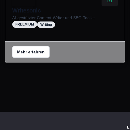
Writesonic
AI-gestützter Content-Writer und SEO-Toolkit.
FREEMIUM
Writing
Mehr erfahren
E