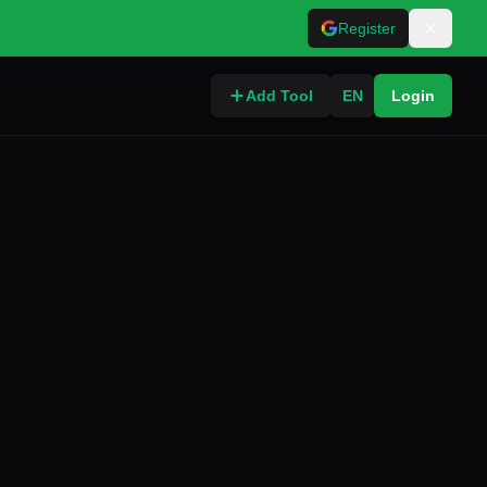
Register
Add Tool
EN
Login