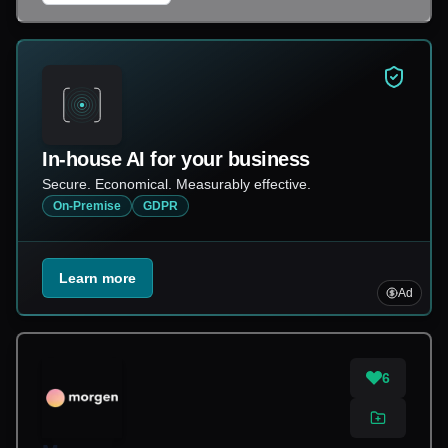
In-house AI for your business
Secure. Economical. Measurably effective.
On-Premise
GDPR
Learn more
Ad
6