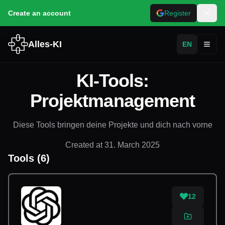
Create an account
Register
Alles-KI
EN
Toggl
KI-Tools:
Projektmanagement
Diese Tools bringen deine Projekte und dich nach vorne
Created at
31. March 2025
Tools
(
6
)
12