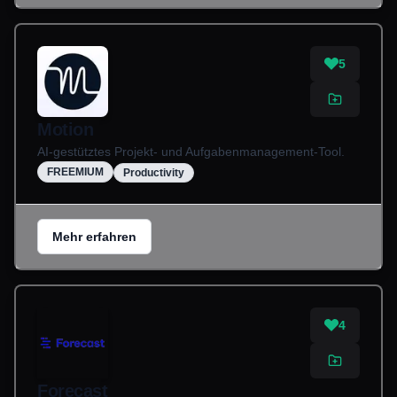
5
Motion
AI-gestütztes Projekt- und Aufgabenmanagement-Tool.
FREEMIUM
Productivity
Mehr erfahren
4
Forecast