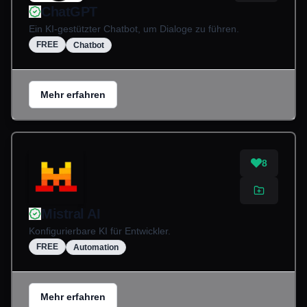
ChatGPT
Ein KI-gestützter Chatbot, um Dialoge zu führen.
FREE
Chatbot
Mehr erfahren
8
Mistral AI
Konfigurierbare KI für Entwickler.
FREE
Automation
Mehr erfahren