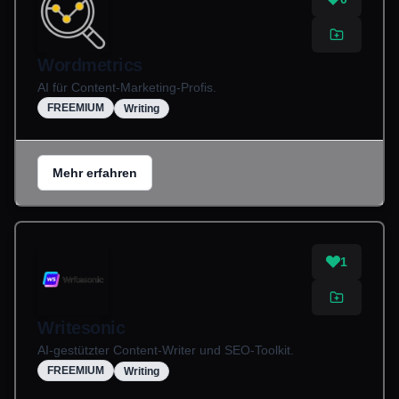
Wordmetrics
AI für Content-Marketing-Profis.
FREEMIUM
Writing
Mehr erfahren
1
Writesonic
AI-gestützter Content-Writer und SEO-Toolkit.
FREEMIUM
Writing