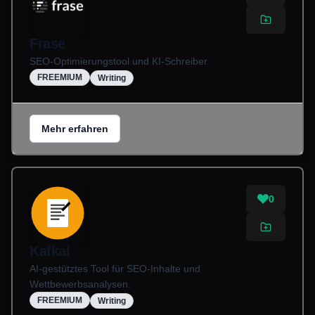
Frase
SEO-Optimierungstool und KI-Schreiber.
FREEMIUM
Writing
Mehr erfahren
0
Kafkai
AI-gestütztes Tool für SEO-Inhalte und
Wettbewerbsanalysen.
FREEMIUM
Writing