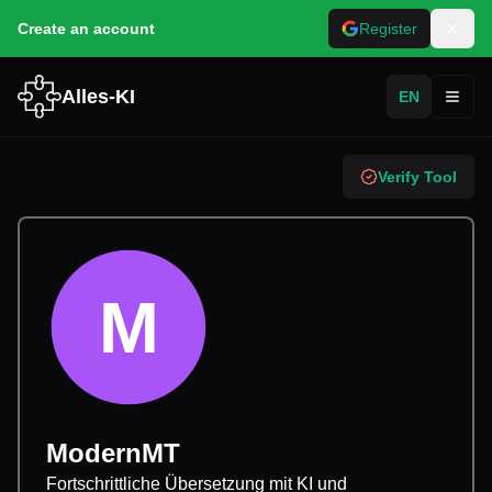
Create an account
Register
Alles-KI
EN
Toggl
Verify Tool
M
ModernMT
Fortschrittliche Übersetzung mit KI und