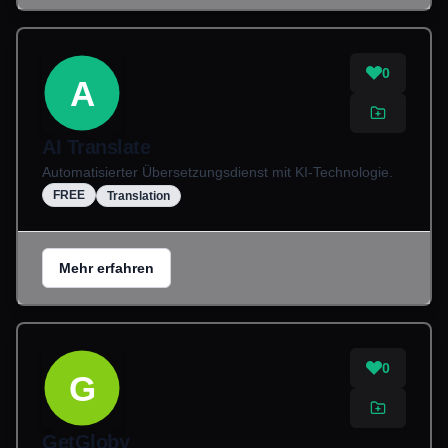
0
A
AI Translate
Automatisierter Übersetzungsdienst mit KI-Technologie.
FREE
Translation
Mehr erfahren
0
G
GetGloby