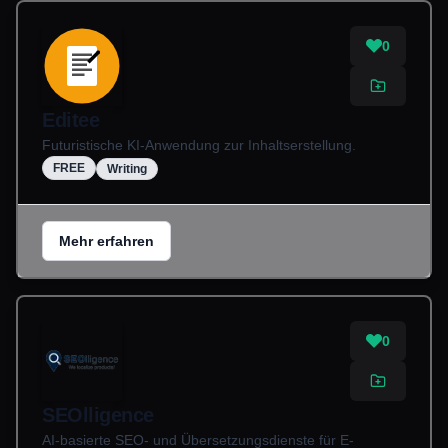
0
Editee
Futuristische KI-Anwendung zur Inhaltserstellung.
FREE
Writing
Mehr erfahren
0
SEOlligence
AI-basierte SEO- und Übersetzungsdienste für E-