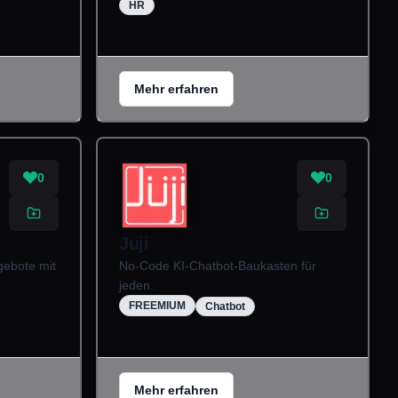
HR
Mehr erfahren
0
0
Juji
gebote mit
No-Code KI-Chatbot-Baukasten für
jeden.
FREEMIUM
Chatbot
Mehr erfahren