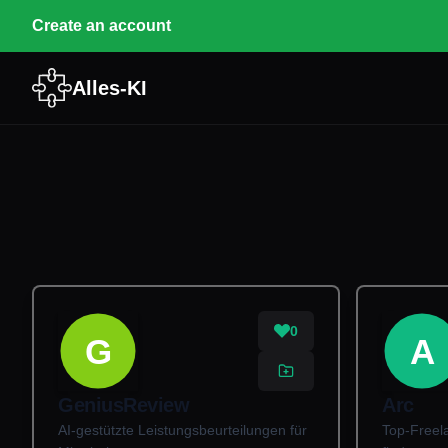
Create an account
Alles-KI
0
G
A
GeniusReview
Arc
AI-gestützte Leistungsbeurteilungen für
Top-Freel