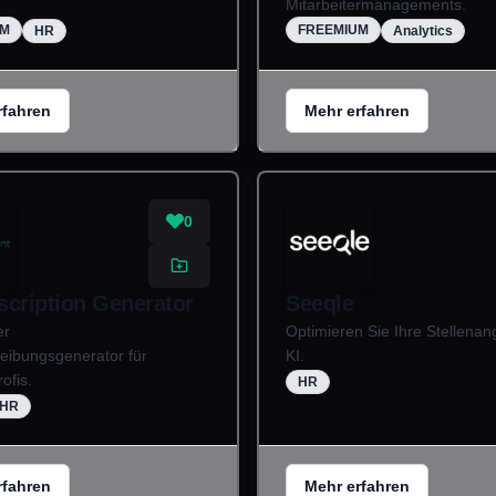
Mitarbeitermanagements.
UM
FREEMIUM
HR
Analytics
rfahren
Mehr erfahren
0
scription Generator
Seeqle
er
Optimieren Sie Ihre Stellenan
eibungsgenerator für
KI.
ofis.
HR
HR
rfahren
Mehr erfahren