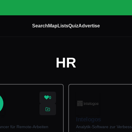
Search
Map
Lists
Quiz
Advertise
HR
0
Intelogos
ancer für Remote-Arbeiten
Analytik-Software zur Verbes