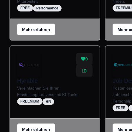
Mitarbeiter.
finden.
FREE
FREEMI
Performance
Mehr erfahren
Mehr e
0
Hyrable
Job De
Vereinfachen Sie Ihren
Kostenlos
Einstellungsprozess mit KI-Tools.
Jobbeschr
Personalpr
FREEMIUM
HR
FREE
Mehr erfahren
Mehr e