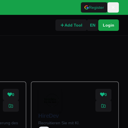
Register
Add Tool
EN
Login
0
0
HireDev
serung des
Recruitieren Sie mit KI.