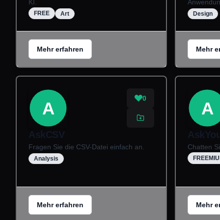
KI.
Anwendun
FREE
Art
Design
Mehr erfahren
Mehr e
0
A
A
AskCSV
AskYo
Fragen Sie die CSV-Datei einfach an.
Chatten S
FREEMI
Analysis
Mehr erfahren
Mehr e