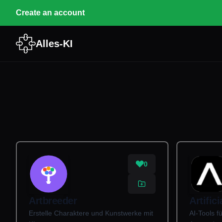
Create an account
Alles-KI
0
Artbreeder
Artific
Erstelle Charaktere und Kunstwerke mit
AI-Tools f