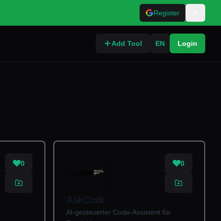
Register
Add Tool
EN
Login
0
0
AskCodi
AI-gesteuerter Code-Assistent für