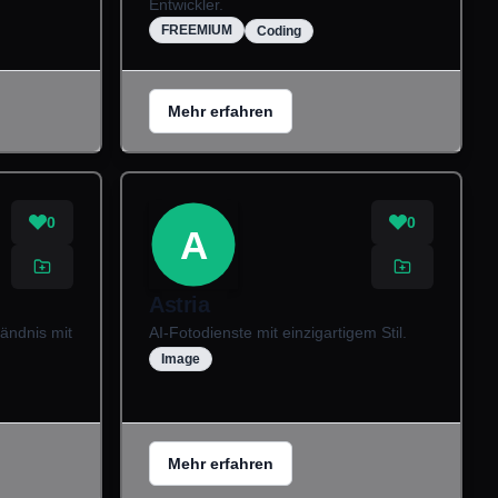
Entwickler.
FREEMIUM
Coding
Mehr erfahren
0
0
A
Astria
ändnis mit
AI-Fotodienste mit einzigartigem Stil.
Image
Mehr erfahren