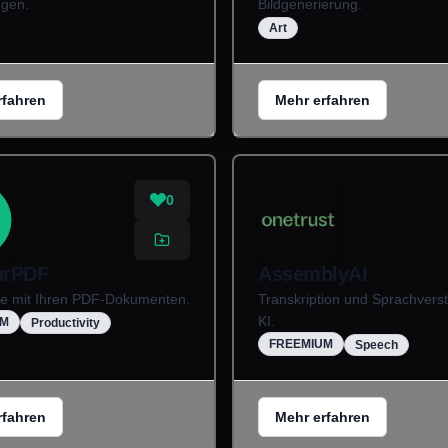
gen.
Bildgenerierung.
Art
rfahren
Mehr erfahren
0
urPDF
AssemblyAI
ie mit Ihren PDF-Dokumenten.
Transkription und Sprachverst
KI.
UM
Productivity
FREEMIUM
Speech
rfahren
Mehr erfahren