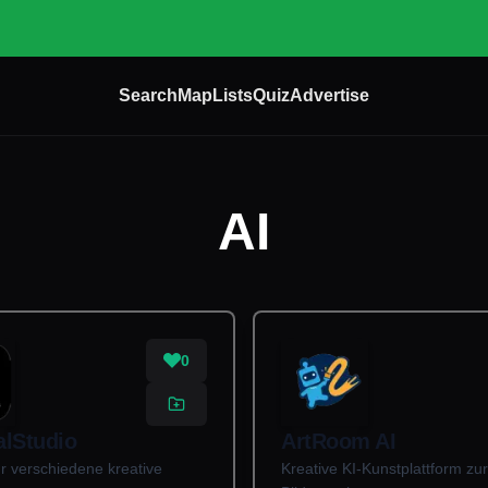
Search
Map
Lists
Quiz
Advertise
AI
0
ialStudio
ArtRoom AI
ür verschiedene kreative
Kreative KI-Kunstplattform zur