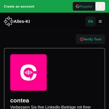
Create an account
Register
Alles-KI
EN
Toggl
Verify Tool
contea
Verbessern Sie Ihre LinkedIn-Beiträge mit Ihrer