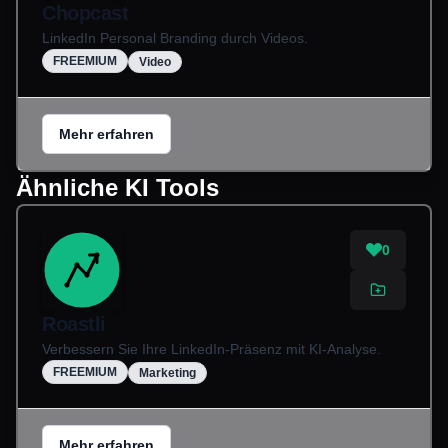
Chopcast
LinkedIn Personal Branding durch Videos.
FREEMIUM
Video
Mehr erfahren
Ähnliche KI Tools
0
Roastli
Verbessern Sie Ihre LinkedIn-Präsenz mit KI-Analyse.
FREEMIUM
Marketing
Mehr erfahren