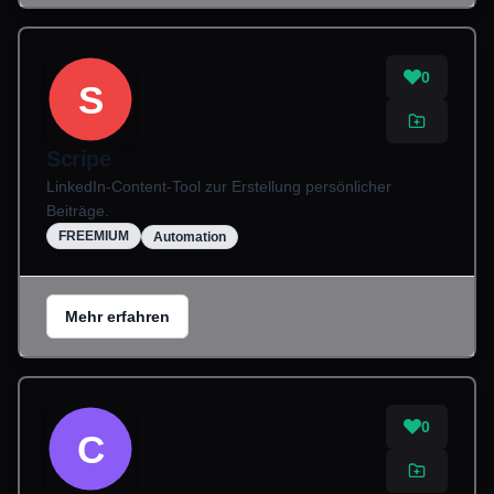
0
S
Scripe
LinkedIn-Content-Tool zur Erstellung persönlicher
Beiträge.
FREEMIUM
Automation
Mehr erfahren
0
C