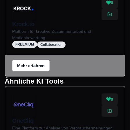
0
Krock.io
Plattform für kreative Zusammenarbeit und
Medienbewertung.
FREEMIUM
Collaboration
Mehr erfahren
Ähnliche KI Tools
0
OneCliq
Eine Plattform zur Analyse von Verbrauchermeinungen.