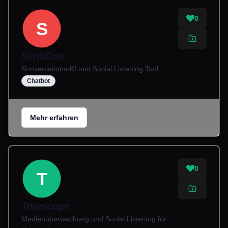
0
S
SentiOne
Konversations-KI und Social Listening Tool.
Chatbot
Mehr erfahren
0
T
Truescope
Medienüberwachung und Social Listening für