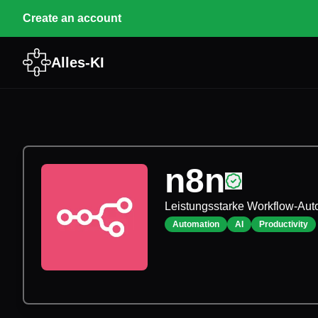
Create an account
Alles-KI
n8n
Leistungsstarke Workflow-Aut
Automation
AI
Productivity