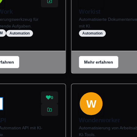
Work
Workist
ierungswerkzeug für
Automatisierte Dokumentenve
rende Aufgaben.
mit KI.
UM
Automation
Automation
rfahren
Mehr erfahren
0
W
PI
Wonderworker
Automation API mit KI-
Automatisierung von Arbeitsab
ie.
KI-Tools.