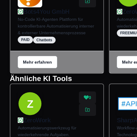
Bots4You GmbH
Zero
No-Code KI-Agenten Plattform für
Automatis
kontrollierbare Automatisierung interner
wiederkeh
& externer Unternehmensprozesse
FREEMI
PAID
Chatbots
Mehr erfahren
Mehr e
Ähnliche KI Tools
0
Z
ZeroWork
SharpA
Automatisierungswerkzeug für
Workflow-
wiederkehrende Aufgaben.
Technolog