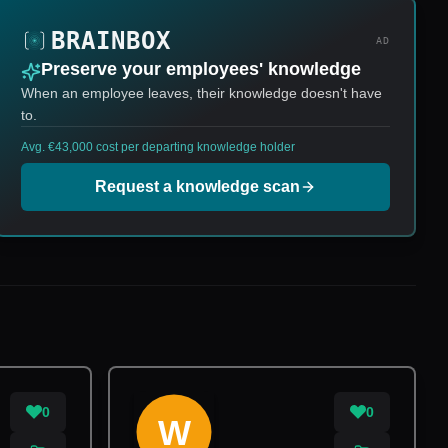
AD
Preserve your employees' knowledge
When an employee leaves, their knowledge doesn't have
to.
Avg. €43,000 cost per departing knowledge holder
Request a knowledge scan
0
0
W