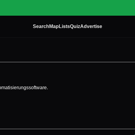
Search
Map
Lists
Quiz
Advertise
omatisierungssoftware.