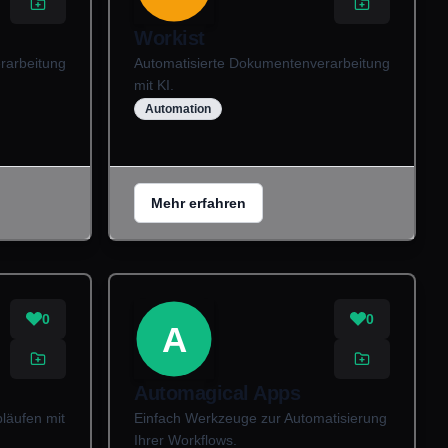
Workist
rarbeitung
Automatisierte Dokumentenverarbeitung
mit KI.
Automation
Mehr erfahren
0
0
A
Automagical Apps
läufen mit
Einfach Werkzeuge zur Automatisierung
Ihrer Workflows.