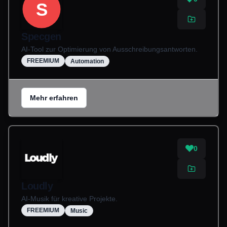
S
Specgen
AI-Tool zur Optimierung von Ausschreibungsantworten.
FREEMIUM
Automation
Mehr erfahren
0
Loudly
AI-Musik für kreative Projekte.
FREEMIUM
Music