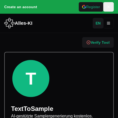
Create an account
Register
Alles-KI
EN
Toggl
Verify Tool
T
TextToSample
AI-gestützte Samplergenerierung kostenlos.