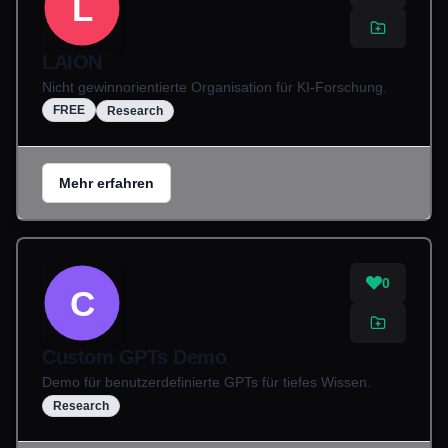
L
LAION
Nicht gewinnorientierte Organisation für KI-Forschung.
FREE
Research
Mehr erfahren
0
C
Custom GPTs Demo
Demo für benutzerdefinierte GPTs für tiefes Wissen.
Research