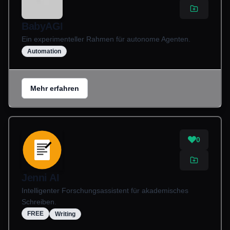
BabyAGI
Ein experimenteller Rahmen für autonome Agenten.
Automation
Mehr erfahren
0
Jenni AI
Intelligenter Forschungsassistent für akademisches
Schreiben.
FREE
Writing