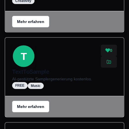
Creativity
Mehr erfahren
0
T
TextToSample
AI-gestützte Samplergenerierung kostenlos.
FREE
Music
Mehr erfahren