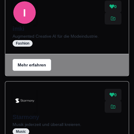
0
I
imki
Augmented Creative AI für die Modeindustrie.
Fashion
Mehr erfahren
0
Starmony
Musik jederzeit und überall kreieren.
Music