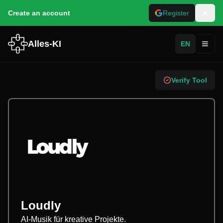
Create an account
Register
Alles-KI
EN
Toggl
Verify Tool
Loudly
AI-Musik für kreative Projekte.