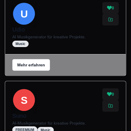
0
U
Udio
AI Musikgenerator für kreative Projekte.
Music
Mehr erfahren
0
S
Suno
AI-Musikgenerator für kreative Projekte.
FREEMIUM
Music