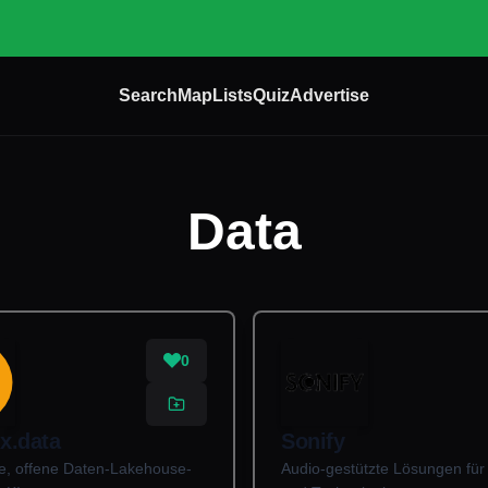
Search
Map
Lists
Quiz
Advertise
Data
0
x.data
Sonify
de, offene Daten-Lakehouse-
Audio-gestützte Lösungen für