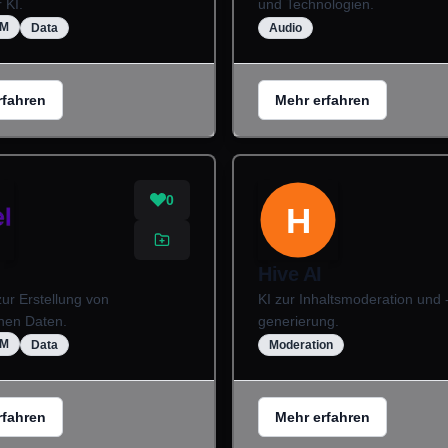
 KI.
und Technologien.
UM
Data
Audio
rfahren
Mehr erfahren
0
H
Hive AI
zur Erstellung von
KI zur Inhaltsmoderation und 
chen Daten.
generierung.
UM
Data
Moderation
rfahren
Mehr erfahren