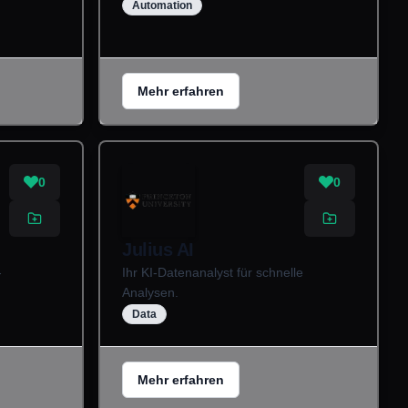
Automation
Mehr erfahren
0
0
Julius AI
-
Ihr KI-Datenanalyst für schnelle
Analysen.
Data
Mehr erfahren