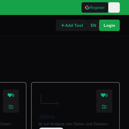
Register
Add Tool
EN
Login
0
0
Julius
 Daten
AI zur Analyse von Daten und Dateien.