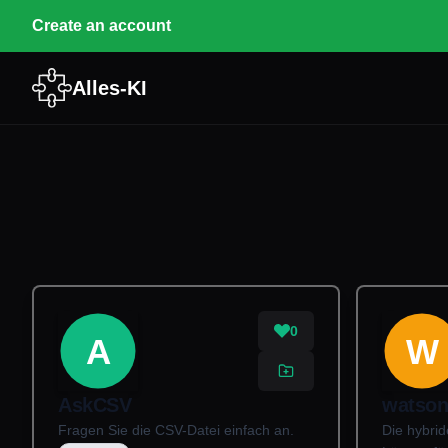
Create an account
Alles-KI
0
A
W
AskCSV
watson
Fragen Sie die CSV-Datei einfach an.
Die hybri