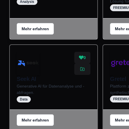
Lösung für
Analysis
FREEMI
Mehr erfahren
Mehr e
0
Seek AI
Gretel
Generative AI für Datenanalyse und -
Plattform 
abfragen.
synthetis
FREEMI
Data
Mehr erfahren
Mehr e