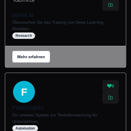
labml.ai
Überwachen Sie das Training von Deep Learning-
Modellen.
Research
Mehr erfahren
0
F
FoxInsights
Ein smartes System zur Tanküberwachung für
Unternehmen.
Automation