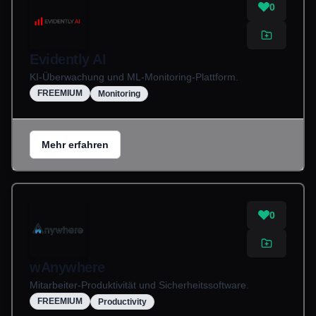
0
Evidently AI
KI-Überwachung und ML-Monitoring-Plattform.
FREEMIUM
Monitoring
Mehr erfahren
0
wAnywhere
Mitarbeiter-Produktivität und Sicherheitssoftware.
FREEMIUM
Productivity