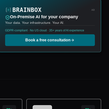
AD
On-Premise AI for your company
Your data. Your infrastructure. Your AI.
GDPR-compliant · No US cloud · 35+ years of AI experience
Book a free consultation