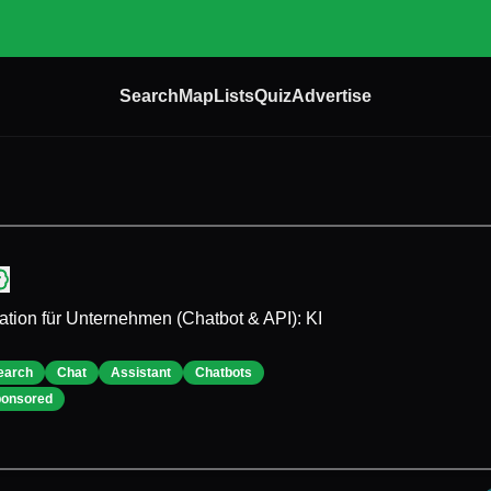
Search
Map
Lists
Quiz
Advertise
ation für Unternehmen (Chatbot & API): KI
earch
Chat
Assistant
Chatbots
onsored