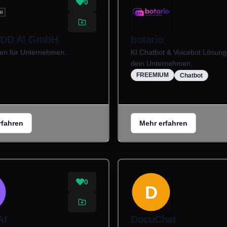
0
ADD AI GmbH
botario
en für Unternehmen.
KI Chatbot & Voicebot Lösung
dein Unternehmen.
FREEMIUM
Chatbot
rfahren
Mehr erfahren
0
D
AI
DocuChat