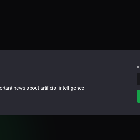
E
!
tant news about artificial intelligence.