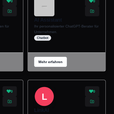
0
0
AI Assistant
en für
Ihr personalisierter ChatGPT-Berater für
Unternehmen.
Chatbot
Mehr erfahren
0
0
L
LinkAI