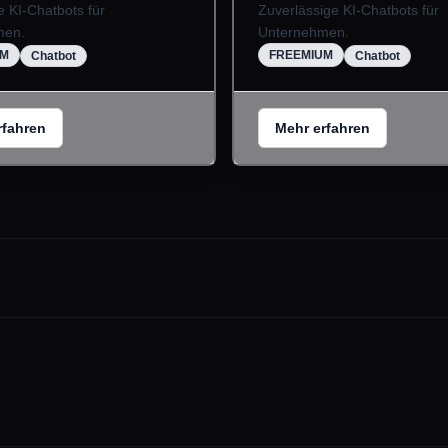
le KI-Chatbots für
Zuverlässige KI-Chatbots für
men.
Unternehmen.
UM
FREEMIUM
Chatbot
Chatbot
rfahren
Mehr erfahren