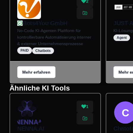
2
Bots4You GmbH
JUST 
No-Code KI-Agenten Plattform für
KI-Lösung
kontrollierbare Automatisierung interner
Agent
& externer Unternehmensprozesse
PAID
Chatbots
Mehr erfahren
Mehr e
Ähnliche KI Tools
1
C
NENNA.AI
Chatof