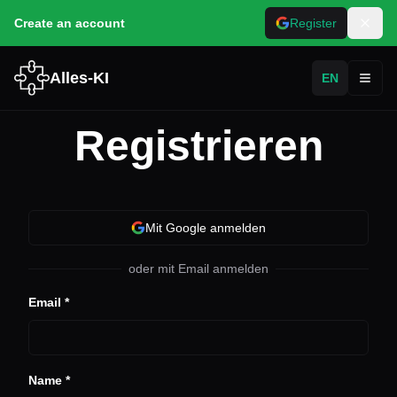
Create an account
Register
Alles-KI
EN
Toggl
Registrieren
Mit Google anmelden
oder mit Email anmelden
Email *
Name *