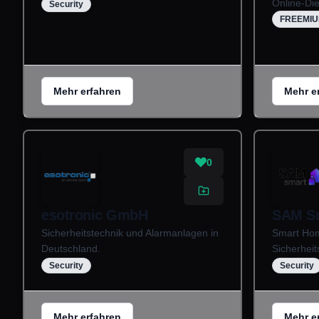
Online-Die
Security
FREEMI
Mehr erfahren
Mehr e
0
esotronic GmbH
SAM S
Sicherheitstechnik und Alarmanlagen in
Smart Ho
Deutschland.
Sicherhei
Security
Security
Mehr erfahren
Mehr e