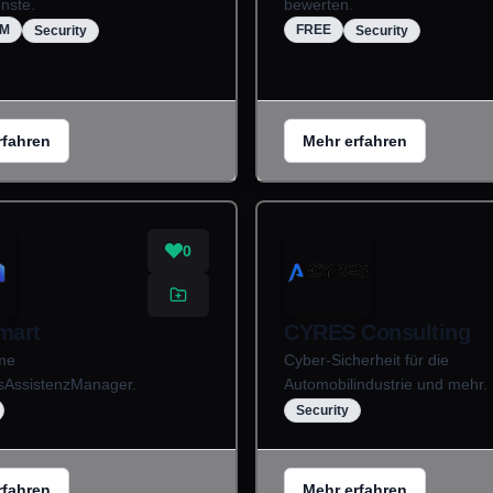
nste.
bewerten.
UM
FREE
Security
Security
rfahren
Mehr erfahren
0
mart
CYRES Consulting
me
Cyber-Sicherheit für die
tsAssistenzManager.
Automobilindustrie und mehr.
Security
rfahren
Mehr erfahren