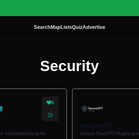
Search
Map
Lists
Quiz
Advertise
Security
0
SecureGPT
te Sicherheitslösung für
Sichere ChatGPT-Plugins tes