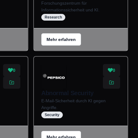
Forschungszentrum für
Informationssicherheit und KI.
Research
Mehr erfahren
0
0
Abnormal Security
E-Mail-Sicherheit durch KI gegen
Angriffe.
Security
Mehr erfahren