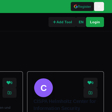
Register
Add Tool
EN
Login
0
0
C
CISPA Helmholtz Center for
ten und
Information Security