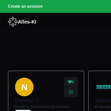
Create an account
Alles-KI
0
N
Nightfall AI
Safurai
AI-nativer Datenschutz für Zendesk.
AI-gestütz