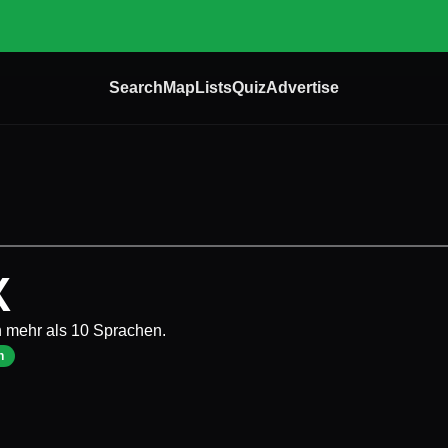
Search
Map
Lists
Quiz
Advertise
X
n mehr als 10 Sprachen.
n