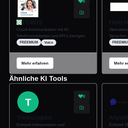
0
TENIOS
Hello H
Cloud-Kommunikation mit KI-
Übersetzen
Telefonassistenten und API-Lösungen.
Sprachen.
FREEMIUM
FREEMI
Voice
Mehr erfahren
Mehr e
Ähnliche KI Tools
0
T
TransLinguist
Anytal
Echtzeit-Interpretation und
Echtzeit Ü