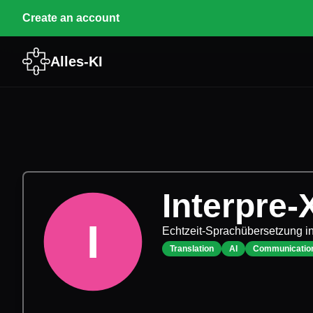
Create an account
Alles-KI
Interpre-
I
Echtzeit-Sprachübersetzung i
Translation
AI
Communicatio