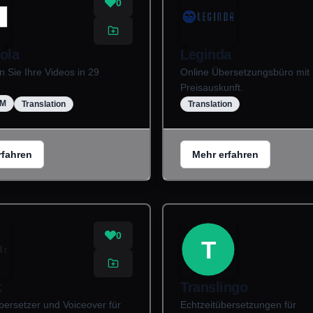
0
ola
Leginda
 Sie Ihre Videos in 29
Online Übersetzungsbüro mit 
Preisauskunft.
UM
Translation
Translation
rfahren
Mehr erfahren
0
T
k
Translingo
bersetzer und Voiceover für
Echtzeitübersetzungen für