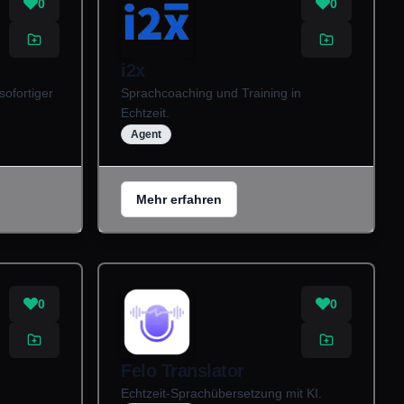
0
0
i2x
sofortiger
Sprachcoaching und Training in
Echtzeit.
Agent
Mehr erfahren
0
0
Felo Translator
Echtzeit-Sprachübersetzung mit KI.