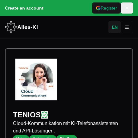
Create an account
Register
Alles-KI
EN
Toggl
TENIOS
Cloud-Kommunikation mit KI-Telefonassistenten
und API-Lösungen.