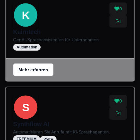
0
K
Kairntech
GenAI-Sprachassistenten für Unternehmen.
Automation
Mehr erfahren
0
S
Synthflow AI
Automatisieren Sie Anrufe mit KI-Sprachagenten.
FREEMIUM
Voice