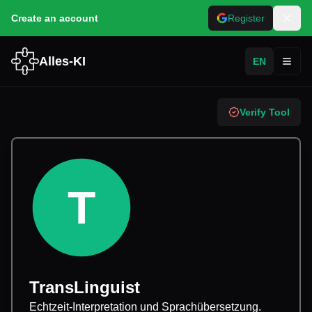
Create an account
Register
Alles-KI
EN
Toggl
Verify Tool
T
TransLinguist
Echtzeit-Interpretation und Sprachübersetzung.