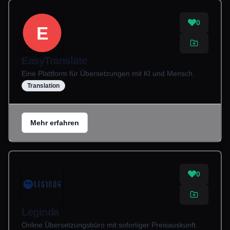
0
E
EasyTranslate
Eine Plattform für Übersetzungen mit KI und Mensch.
Translation
Mehr erfahren
0
Leginda
Online Übersetzungsbüro mit sofortiger Preisauskunft.