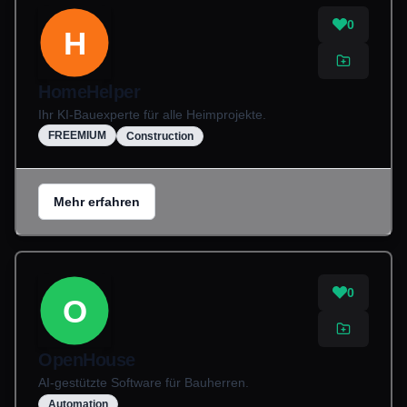
0
H
HomeHelper
Ihr KI-Bauexperte für alle Heimprojekte.
FREEMIUM
Construction
Mehr erfahren
0
O
OpenHouse
AI-gestützte Software für Bauherren.
Automation