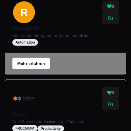
0
R
Recogizer
Künstliche Intelligenz für grüne Immobilien.
Automation
Mehr erfahren
0
Brian
Der KI-gestützte Assistent für Fachleute.
FREEMIUM
Productivity