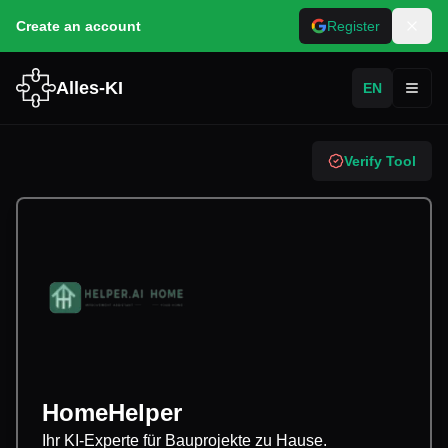
Create an account
Register
Alles-KI
EN
Toggl
Verify Tool
HomeHelper
Ihr KI-Experte für Bauprojekte zu Hause.