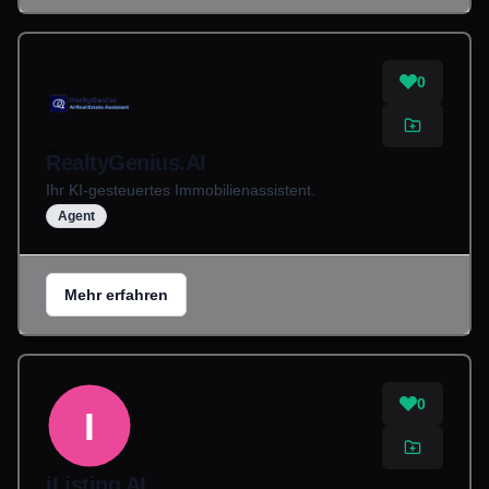
0
RealtyGenius.AI
Ihr KI-gesteuertes Immobilienassistent.
Agent
Mehr erfahren
0
I
iListing AI