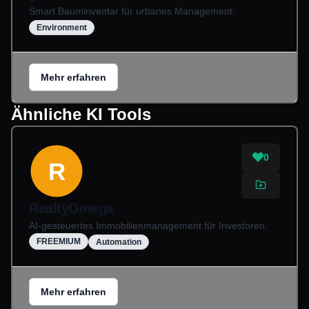
Smart Bauminventar für urbanes Management.
Environment
Mehr erfahren
Ähnliche KI Tools
0
R
RealtyOmega
AI-gesteuertes Immobilienmanagement für Investoren.
FREEMIUM
Automation
Mehr erfahren