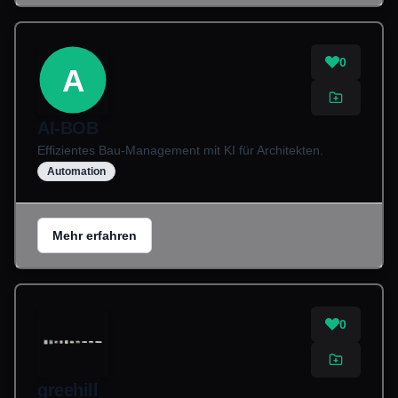
0
A
AI-BOB
Effizientes Bau-Management mit KI für Architekten.
Automation
Mehr erfahren
0
greehill