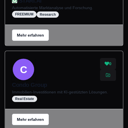
ISTARI.AI
Automatisierte Marktanalyse und Forschung.
FREEMIUM
Research
Mehr erfahren
0
C
Condo Group
Immobilien-Investitionen mit KI-gestützten Lösungen.
Real Estate
Mehr erfahren