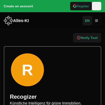
Create an account
Register
Alles-KI
EN
Toggl
Verify Tool
R
Recogizer
Künstliche Intelligenz für grüne Immobilien.