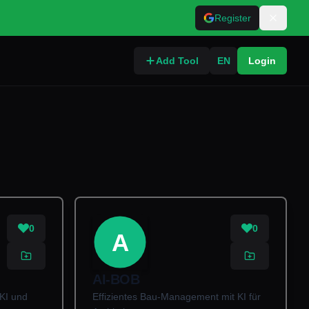
Register
Add Tool
EN
Login
0
0
A
AI-BOB
KI und
Effizientes Bau-Management mit KI für