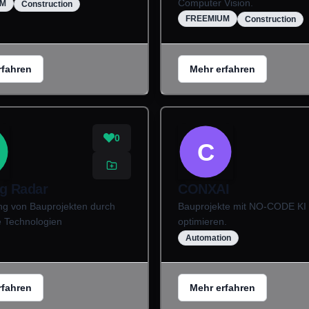
Computer Vision.
UM
Construction
FREEMIUM
Construction
rfahren
Mehr erfahren
0
C
ng Radar
CONXAI
ng von Bauprojekten durch
Bauprojekte mit NO-CODE KI
te Technologien
optimieren.
Automation
rfahren
Mehr erfahren