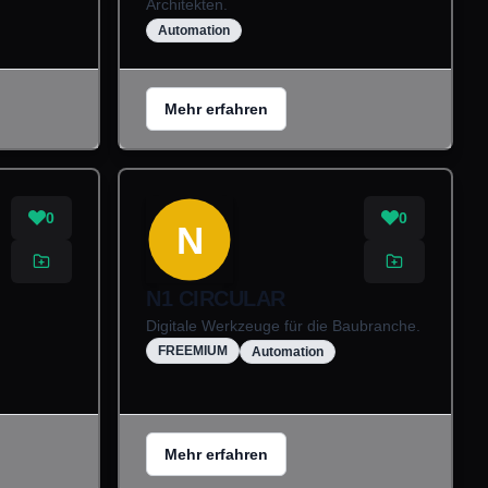
Architekten.
Automation
Mehr erfahren
0
0
N
N1 CIRCULAR
Digitale Werkzeuge für die Baubranche.
FREEMIUM
Automation
Mehr erfahren