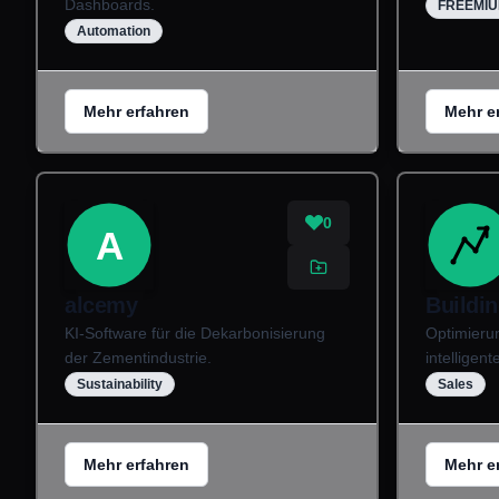
Dashboards.
FREEMI
Automation
Mehr erfahren
Mehr e
0
A
alcemy
Buildi
KI-Software für die Dekarbonisierung
Optimieru
der Zementindustrie.
intelligen
Sustainability
Sales
Mehr erfahren
Mehr e