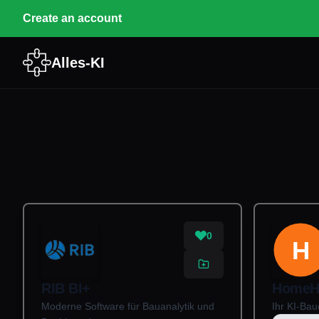
Create an account
Alles-KI
0
H
RIB BI+
HomeH
Moderne Software für Bauanalytik und
Ihr KI-Bau