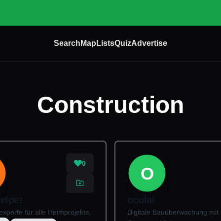
Search
Map
Lists
Quiz
Advertise
Construction
0
O
elper
oculai
experte für alle Heimprojekte.
Digitale Bauüberwachung mit 