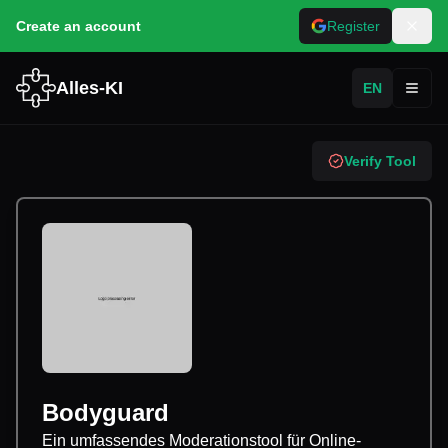
Create an account
Register
Alles-KI
EN
Toggl
Verify Tool
Bodyguard
Ein umfassendes Moderationstool für Online-