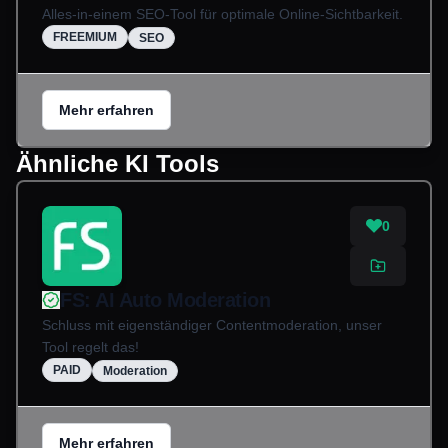
Alles-in-einem SEO-Tool für optimale Online-Sichtbarkeit.
FREEMIUM
SEO
Mehr erfahren
Ähnliche KI Tools
0
FS: AI Auto Moderation
Schluss mit eigenständiger Contentmoderation, unser
Tool regelt das!
PAID
Moderation
Mehr erfahren