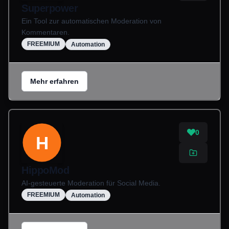
Superpower
Ein Tool zur automatischen Moderation von
Kommentaren.
FREEMIUM
Automation
Mehr erfahren
0
H
HippoMod
AI-gesteuerte Moderation für Social Media.
FREEMIUM
Automation