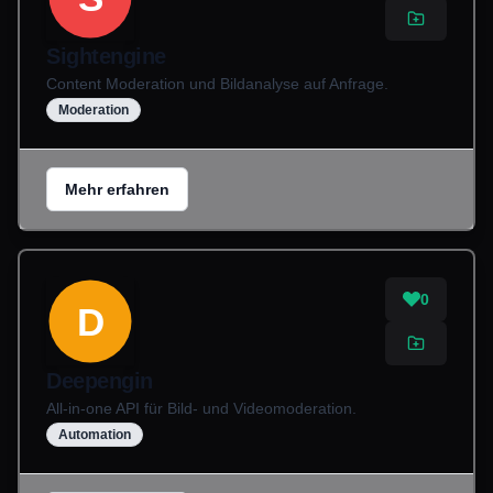
Sightengine
Content Moderation und Bildanalyse auf Anfrage.
Moderation
Mehr erfahren
0
D
Deepengin
All-in-one API für Bild- und Videomoderation.
Automation