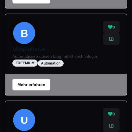
0
B
blogbutler.ai
Automatisiere deinen Blog mit KI-Technologie.
FREEMIUM
Automation
Mehr erfahren
0
U