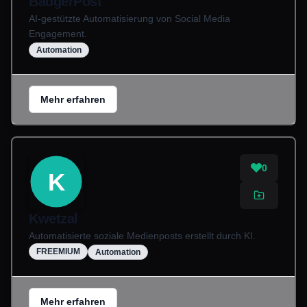
BadgerPost
AI-gestützte Automatisierung von Social Media
Engagement.
Automation
Mehr erfahren
0
K
Kwetzal
Automatisierte soziale Medienposts erstellt durch KI.
FREEMIUM
Automation
Mehr erfahren