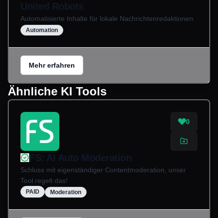
United Robots
Automatisierte Inhalte für lokale Nachrichtenredaktionen.
Automation
Mehr erfahren
Ähnliche KI Tools
0
FS: AI Auto Moderation
Schluss mit eigenständiger Contentmoderation, unser
Tool regelt das!
PAID
Moderation