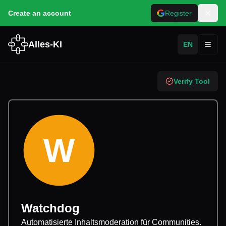
Create an account
Register
Alles-KI
EN
Toggl
Verify Tool
W
Watchdog
Automatisierte Inhaltsmoderation für Communities.