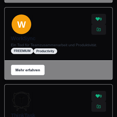
0
W
WorkSync
Ein Tool für Teamzusammenarbeit und Produktivität.
FREEMIUM
Productivity
Mehr erfahren
0
ThinkTask