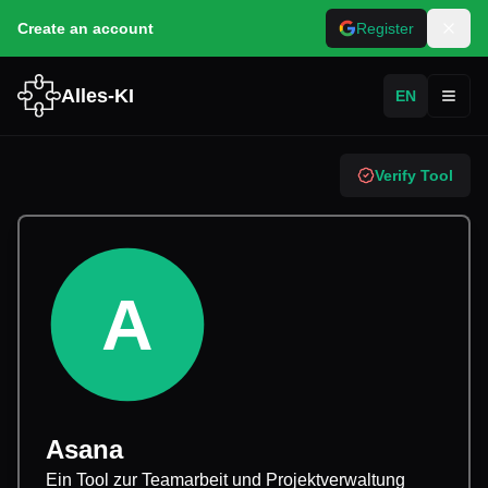
Create an account
Register
Alles-KI
EN
Toggl
Verify Tool
A
Asana
Ein Tool zur Teamarbeit und Projektverwaltung