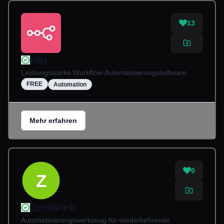
13
n8n
Leistungsstarke Workflow-Automatisierungssoftware.
FREE
Automation
Mehr erfahren
0
Z
ZeroWork
Automatisierungswerkzeug für wiederkehrende