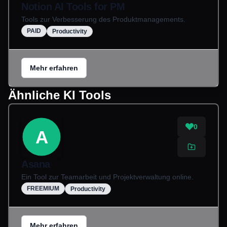
Notion AI Tools for PM
Tools zur Verbesserung des Produktmanagements.
PAID
Productivity
Mehr erfahren
Ähnliche KI Tools
0
A
Asana
Ein Tool zur Teamarbeit und Projektverwaltung online.
FREEMIUM
Productivity
Mehr erfahren