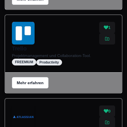
1
Trello
Projektmanagement und Collaboration-Tool.
FREEMIUM
Productivity
Mehr erfahren
0