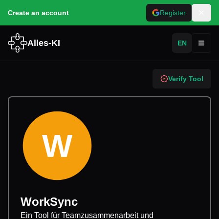
Create an account
Register
Alles-KI
EN
Toggl
Verify Tool
W
WorkSync
Ein Tool für Teamzusammenarbeit und