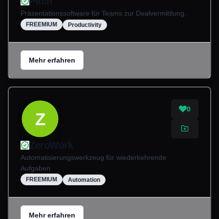
Pitch
Präsentationssoftware für Teams zur Dealvermittlung.
FREEMIUM
Productivity
Mehr erfahren
0
Z
ZeroWork
Automatisierungswerkzeug für wiederkehrende
Aufgaben.
FREEMIUM
Automation
Mehr erfahren