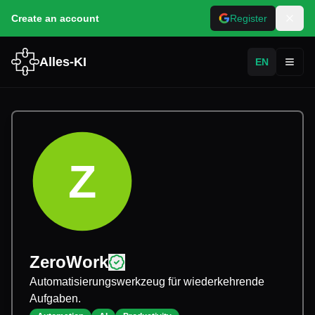
Create an account
Register
Alles-KI
EN
Toggl
Z
ZeroWork
Automatisierungswerkzeug für wiederkehrende
Aufgaben.