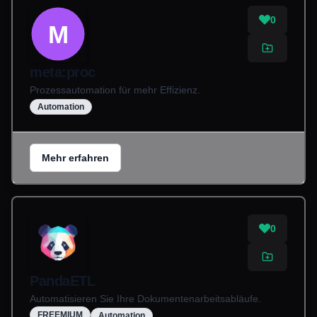
0
M
meta:proc
Prozessautomation für mehr Effizienz.
Automation
Mehr erfahren
0
PandaETL
Automatisieren Sie Ihre Dokumentenarbeitsabläufe.
FREEMIUM
Automation