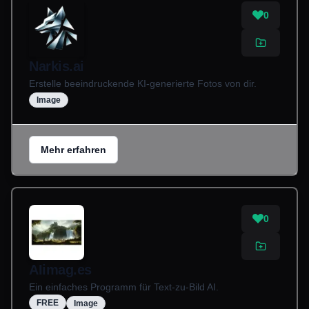
0
Narkis.ai
Erstelle beeindruckende KI-generierte Fotos von dir.
Image
Mehr erfahren
0
AIimag.es
Ein einfaches Programm für Text-zu-Bild AI.
FREE
Image