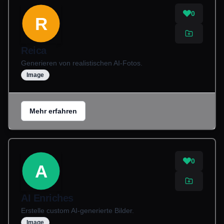
0
R
Reica
Generieren von realistischen AI-Fotos.
Image
Mehr erfahren
0
A
AI Enriches
Erstelle custom AI-generierte Bilder.
Image