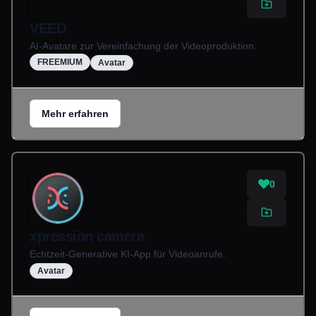
VEED
AI-Avatare zur Vereinfachung der Videoproduktion.
FREEMIUM
Avatar
Mehr erfahren
0
xpression camera
Echtzeit-Generative KI-App für Videoanrufe.
Avatar