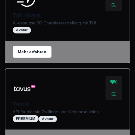
Tafi Avatar
AI-gestützte 3D Charaktererstellung mit Tafi.
Avatar
Mehr erfahren
0
Tavus
API für digitale Zwillinge und Videoproduktion.
FREEMIUM
Avatar