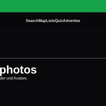
Search
Map
Lists
Quiz
Advertise
photos
ilder und Avatare.