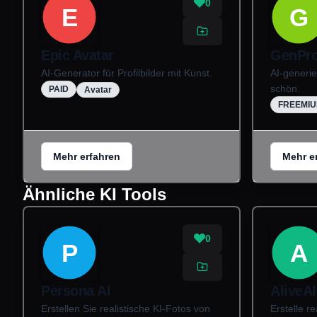
0
E
G
Epic Avatar
GenProf
AI-Generator für Profilbilder mit Kunst.
AI-generier
schön.
PAID
Avatar
FREEMI
Mehr erfahren
Mehr e
Ähnliche KI Tools
0
P
A
Persona AI
AliveAI
Erstellen Sie realistische KI-Fotos von
Erstelle re