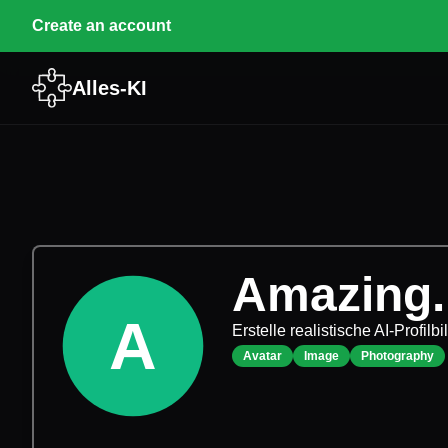
Create an account
Alles-KI
Amazing.
A
Erstelle realistische AI-Profilb
Avatar
Image
Photography