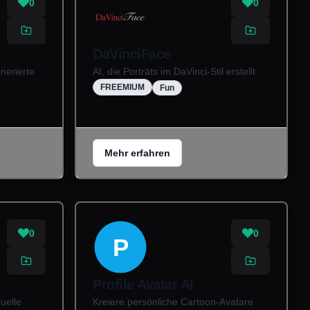
0
0
DaVinciFace
nerierte
AI, die Porträts im DaVinci-Stil erstellt.
FREEMIUM
Fun
Mehr erfahren
0
0
P
Profile Avatar AI
duelle
Kreiere persönliche Cartoon-Avatare