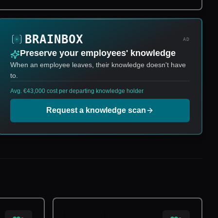
AD
Preserve your employees' knowledge
When an employee leaves, their knowledge doesn't have
to.
Avg. €43,000 cost per departing knowledge holder
Request a knowledge scan