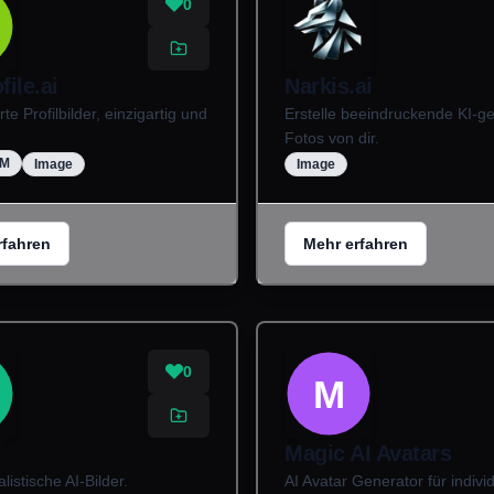
0
ile.ai
Narkis.ai
te Profilbilder, einzigartig und
Erstelle beeindruckende KI-ge
Fotos von dir.
UM
Image
Image
rfahren
Mehr erfahren
0
M
Magic AI Avatars
alistische AI-Bilder.
AI Avatar Generator für indivi