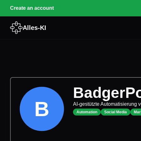
Create an account
Alles-KI
BadgerPo
B
AI-gestützte Automatisierung
Automation
Social Media
Mar