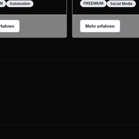
UM
FREEMIUM
Automation
Social Media
rfahren
Mehr erfahren