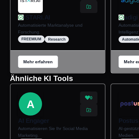
ISTARI.AI
adigi
Automatisierte Marktanalyse und
Automatisi
Forschung.
Intelligenz
FREEMIUM
Research
Automati
Mehr erfahren
Mehr e
Ähnliche KI Tools
0
A
AI Engager
Postus
Automatisieren Sie Ihr Social Media
AI-gestütz
Marketing.
Medien.