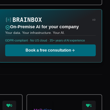
AD
On-Premise AI for your company
Your data. Your infrastructure. Your AI.
GDPR-compliant · No US cloud · 35+ years of AI experience
Book a free consultation
0
1