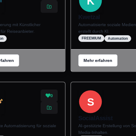
K
Kwetzal
erung mit Künstlicher
Automatisierte soziale Medie
 für Reiseanbieter.
erstellt durch KI.
FREEMIUM
on
Automation
rfahren
Mehr erfahren
0
S
SocialAssist
te Automatisierung für soziale
AI-gestützte Erstellung von So
Media-Inhalten.