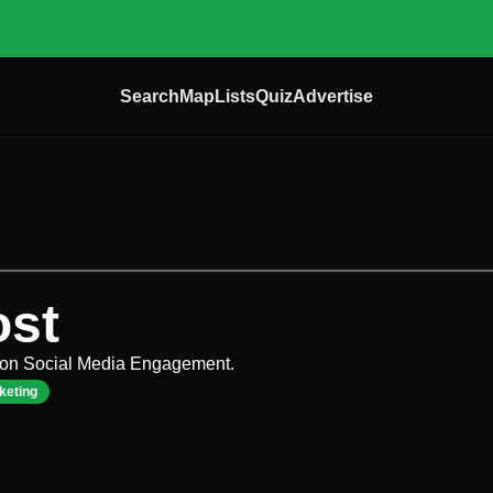
Search
Map
Lists
Quiz
Advertise
st
 von Social Media Engagement.
keting