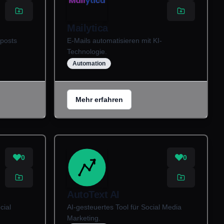
Mailytica
nposts
E-Mails automatisieren mit KI-
Technologie.
Automation
Mehr erfahren
0
0
AutoText AI
cial
AI-gesteuertes Tool für Social Media
Marketing.