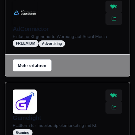
0
AdConnector
Einfache KI-generierte Werbung auf Social Media.
FREEMIUM
Advertising
Mehr erfahren
0
Gamelight
Plattform für mobiles Spielemarketing mit KI.
Gaming