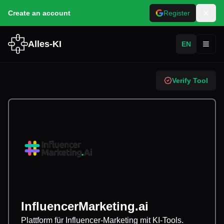
Create an account
Register
Alles-KI
EN
Toggl
Verify Tool
InfluencerMarketing.ai
Plattform für Influencer-Marketing mit KI-Tools.