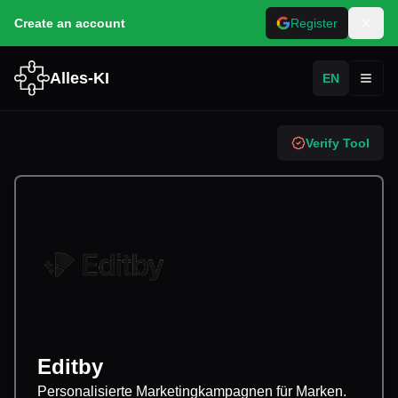
Create an account
Register
Alles-KI
EN
Toggl
Verify Tool
Editby
Personalisierte Marketingkampagnen für Marken.