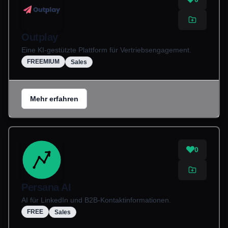
Outplay
Eine KI-gestützte Plattform für Vertriebsengagement.
FREEMIUM
Sales
Mehr erfahren
0
Persana AI
AI für LinkedIn und B2B-Kontaktinformationen.
FREE
Sales