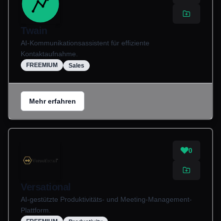
Twain
AI-Kommunikationsassistent für effiziente
Kontaktaufnahme.
FREEMIUM
Sales
Mehr erfahren
0
Versational
AI-gestützte Produktivitäts- und Meeting-Management-
Plattform.