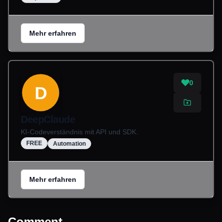
Mehr erfahren
0
D
DeepClaude
KI-Codeverständnis mit API und SDK.
FREE
Automation
Mehr erfahren
Comment