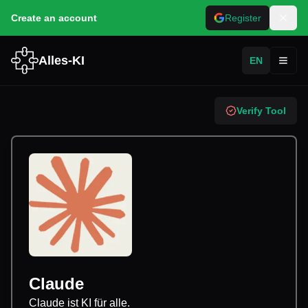
Create an account
Register
Alles-KI
EN
Toggl
Verify Tool
Claude
Claude ist KI für alle.