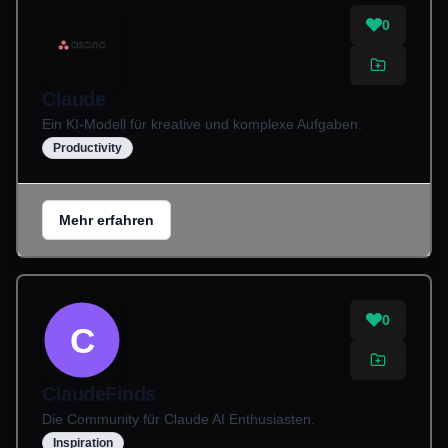
0
Claude
Ein KI-Modell für kreative und komplexe Aufgaben.
Productivity
Mehr erfahren
0
C
ClaudeFinds
Die Community für Claude AI Enthusiasten.
Inspiration