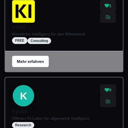
1
c-led
Künstliche Intelligenz für den Mittelstand.
FREE
Consulting
Mehr erfahren
0
K
kyutai
Offenes KI-Labor für allgemeine Intelligenz.
Research