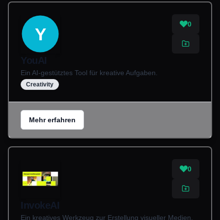
0
Y
YouAI
Ein AI-gestütztes Tool für kreative Aufgaben.
Creativity
Mehr erfahren
0
InvokeAI
Ein kreatives Werkzeug zur Erstellung visueller Medien.