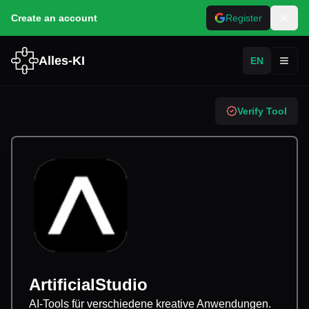
Create an account
Register
Alles-KI
EN
Toggl
Verify Tool
ArtificialStudio
AI-Tools für verschiedene kreative Anwendungen.