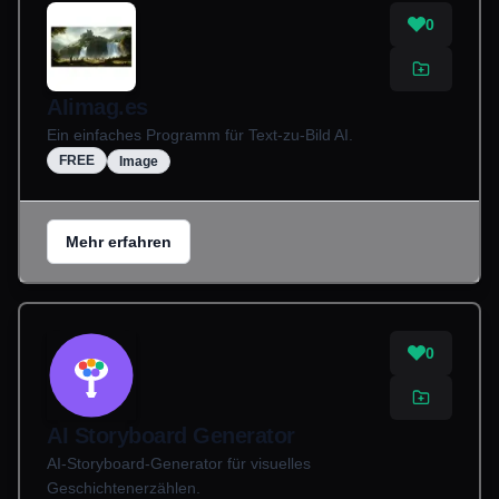
0
AIimag.es
Ein einfaches Programm für Text-zu-Bild AI.
FREE
Image
Mehr erfahren
0
AI Storyboard Generator
AI-Storyboard-Generator für visuelles
Geschichtenerzählen.