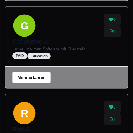
0
G
Generative AI
Lerne, wie man Software mit KI erstellt.
PAID
Education
Mehr erfahren
0
R
Repli5