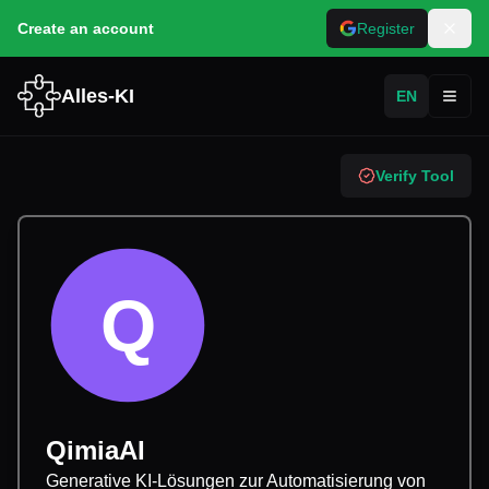
Create an account
Register
Alles-KI
EN
Toggl
Verify Tool
Q
QimiaAI
Generative KI-Lösungen zur Automatisierung von