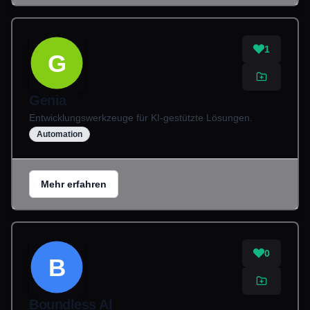
1
G
Genia
Entwicklungswerkzeuge für KI-gestützte Lösungen.
Automation
Mehr erfahren
0
B
Boundless AI