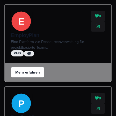
0
E
EmployPlan
Eine Plattform zur Ressourcenverwaltung für
projektbasierte Teams.
PAID
HR
Mehr erfahren
0
P