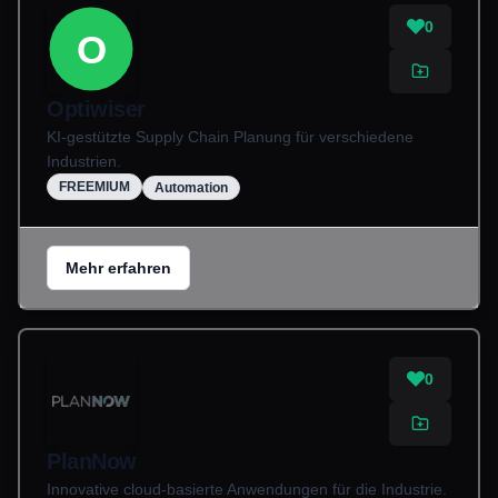
0
O
Optiwiser
KI-gestützte Supply Chain Planung für verschiedene
Industrien.
FREEMIUM
Automation
Mehr erfahren
0
PlanNow
Innovative cloud-basierte Anwendungen für die Industrie.