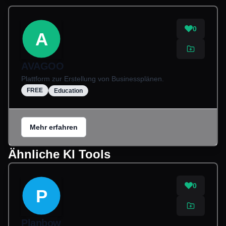
0
A
AVAGOO
Plattform zur Erstellung von Businessplänen.
FREE
Education
Mehr erfahren
Ähnliche KI Tools
0
P
Planbow