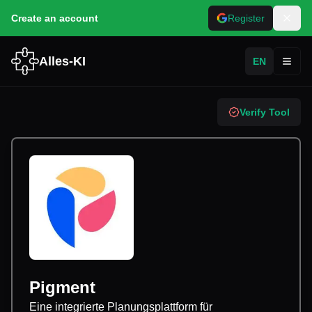
Create an account
Register
Alles-KI
EN
Toggl
Verify Tool
Pigment
Eine integrierte Planungsplattform für