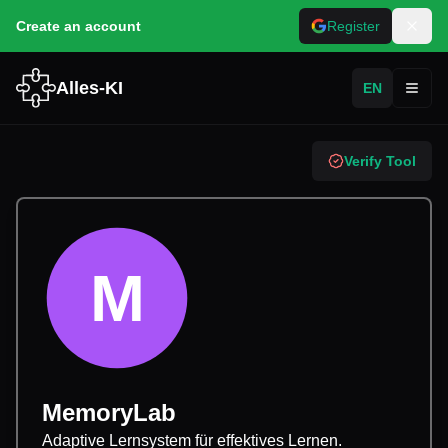
Create an account
Register
Alles-KI
EN
Toggl
Verify Tool
M
MemoryLab
Adaptive Lernsystem für effektives Lernen.