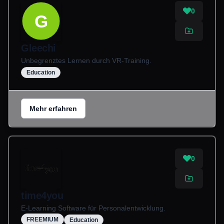
0
G
Gleechi
Unbegrenztes Lernen durch VR-Training.
Education
Mehr erfahren
0
time4you
E-Learning Software für Personalentwicklung.
FREEMIUM
Education