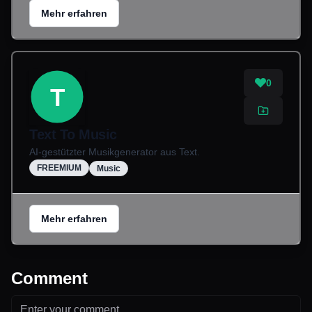
Mehr erfahren
0
T
Text To Music
AI-gestützter Musikgenerator aus Text.
FREEMIUM
Music
Mehr erfahren
Comment