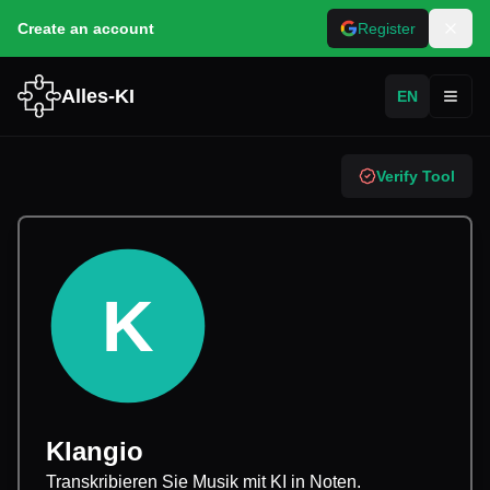
Create an account
Register
Alles-KI
EN
Toggl
Verify Tool
K
Klangio
Transkribieren Sie Musik mit KI in Noten.