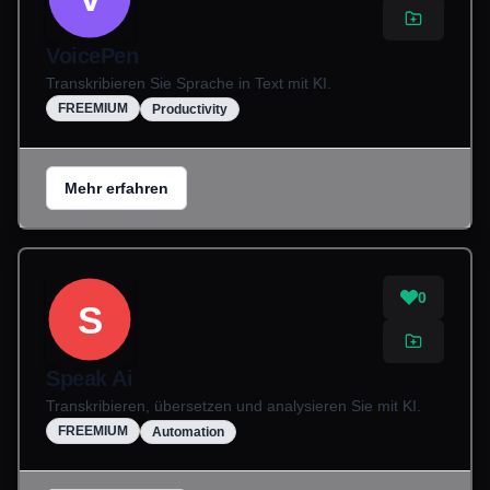
VoicePen
Transkribieren Sie Sprache in Text mit KI.
FREEMIUM
Productivity
Mehr erfahren
0
S
Speak Ai
Transkribieren, übersetzen und analysieren Sie mit KI.
FREEMIUM
Automation