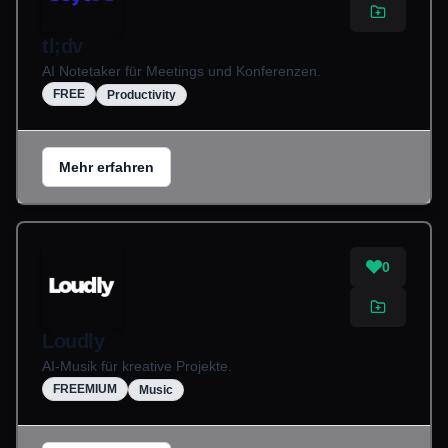
tl;dv
AI Notetaker für Meetings und Konferenzen.
FREE
Productivity
Mehr erfahren
0
Loudly
AI-Musik für kreative Projekte.
FREEMIUM
Music