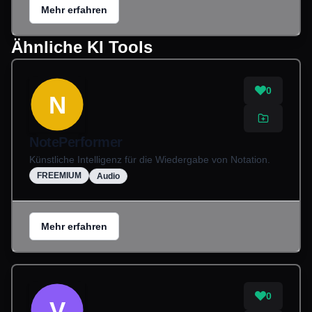
Mehr erfahren
Ähnliche KI Tools
0
N
NotePerformer
Künstliche Intelligenz für die Wiedergabe von Notation.
FREEMIUM
Audio
Mehr erfahren
0
V