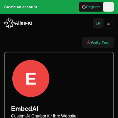
Create an account
Register
Alles-KI
EN
Toggl
Verify Tool
E
EmbedAI
Custom AI Chatbot für Ihre Website.