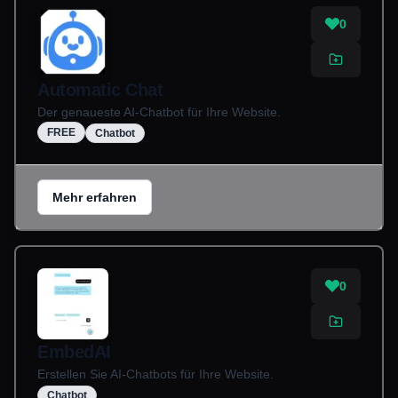
0
Automatic Chat
Der genaueste AI-Chatbot für Ihre Website.
FREE
Chatbot
Mehr erfahren
0
EmbedAI
Erstellen Sie AI-Chatbots für Ihre Website.
Chatbot