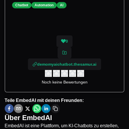
Chatbot
Automation
AI
0
demomyaichatbot.thesamur.ai
Noch keine Bewertungen
Teile
EmbedAI
mit deinen Freunden:
Über
EmbedAI
EmbedAI ist eine Plattform, um KI-Chatbots zu erstellen,