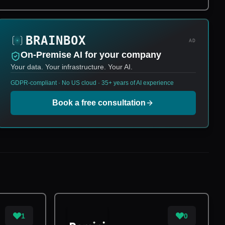
AD
On-Premise AI for your company
Your data. Your infrastructure. Your AI.
GDPR-compliant · No US cloud · 35+ years of AI experience
Book a free consultation
1
0