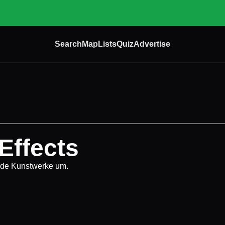
Search
Map
Lists
Quiz
Advertise
Effects
nde Kunstwerke um.