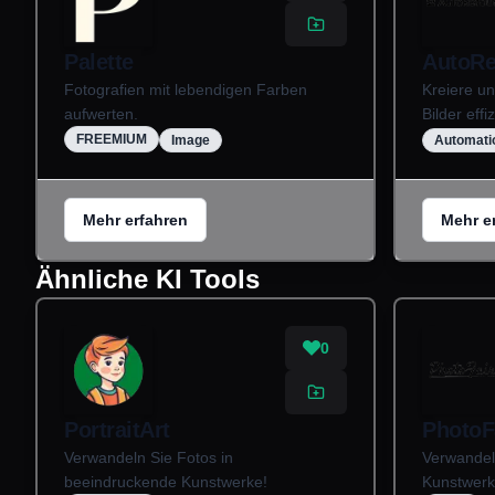
Palette
AutoRe
Fotografien mit lebendigen Farben
Kreiere u
aufwerten.
Bilder effiz
FREEMIUM
Image
Automati
Mehr erfahren
Mehr e
Ähnliche KI Tools
0
PortraitArt
PhotoF
Verwandeln Sie Fotos in
Verwandel
beeindruckende Kunstwerke!
Kunstwerk