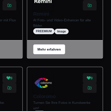
Remini
r mit Flux
AI Foto- und Video-Enhancer für alte
Bilder.
FREEMIUM
Image
Mehr erfahren
0
0
Coloromo
rke.
Turnen Sie Ihre Fotos in Kunstwerke
um!