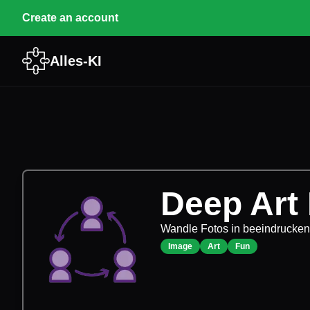
Create an account
Alles-KI
Deep Art 
Wandle Fotos in beeindrucke
Image
Art
Fun