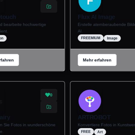
F
touch
Flux AI Image
nd bearbeite hochwertige
Erstelle atemberaubende Bilde
ient.
AI.
FREEMIUM
on
Image
rfahren
Mehr erfahren
0
airy
ARTROBOT
n Sie Fotos in wunderschöne
Konvertiere Fotos in Kunstwe
e.
FREE
Art