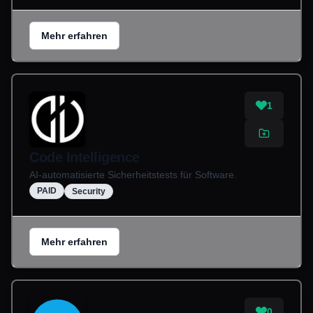
Mehr erfahren
1
Code Intelligence
AI-automatisierte Sicherheitstests für Software.
PAID
Security
Mehr erfahren
0