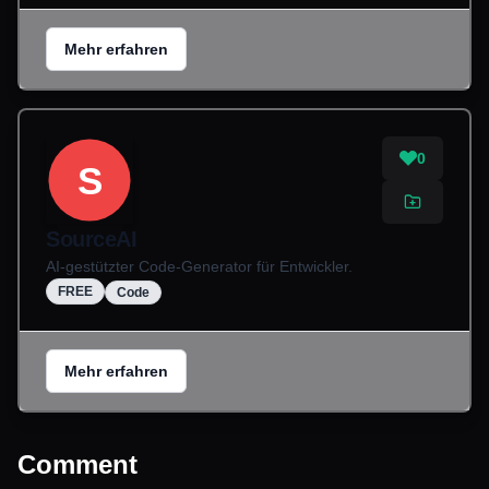
Mehr erfahren
0
S
SourceAI
AI-gestützter Code-Generator für Entwickler.
FREE
Code
Mehr erfahren
Comment