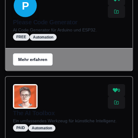
P
Please Code Generator
AI Code Generator für Arduino und ESP32.
FREE
Automation
Mehr erfahren
0
The AI Toolbox
Ein umfassendes Werkzeug für künstliche Intelligenz.
PAID
Automation