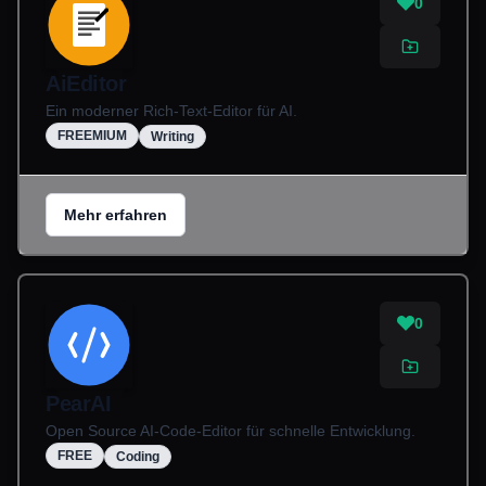
0
AiEditor
Ein moderner Rich-Text-Editor für AI.
FREEMIUM
Writing
Mehr erfahren
0
PearAI
Open Source AI-Code-Editor für schnelle Entwicklung.
FREE
Coding