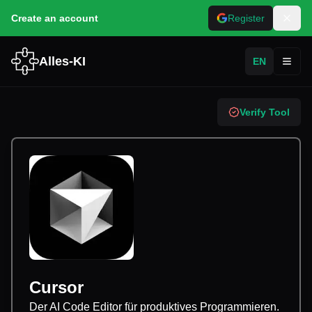
Create an account
Register
Alles-KI
EN
Toggl
Verify Tool
Cursor
Der AI Code Editor für produktives Programmieren.