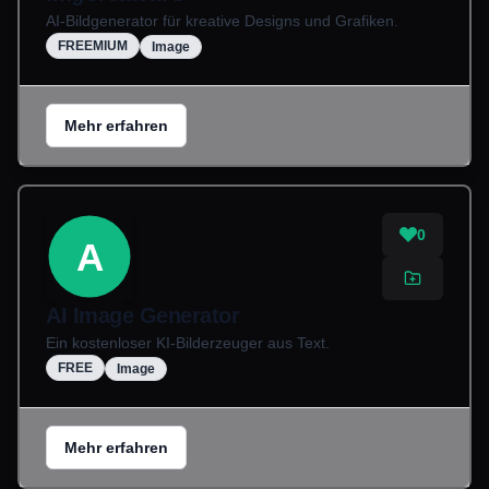
AI-Bildgenerator für kreative Designs und Grafiken.
FREEMIUM
Image
Mehr erfahren
0
A
AI Image Generator
Ein kostenloser KI-Bilderzeuger aus Text.
FREE
Image
Mehr erfahren