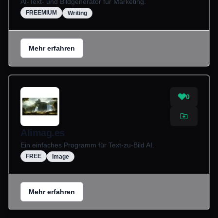
AI-Text- und Bildgenerator für Marketing.
FREEMIUM
Writing
Mehr erfahren
0
AIimag.es
Ein einfaches Programm für Text-zu-Bild AI.
FREE
Image
Mehr erfahren