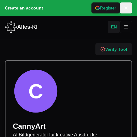
Create an account
Register
Alles-KI
EN
Toggl
Verify Tool
C
CannyArt
AI Bildgenerator für kreative Ausdrücke.