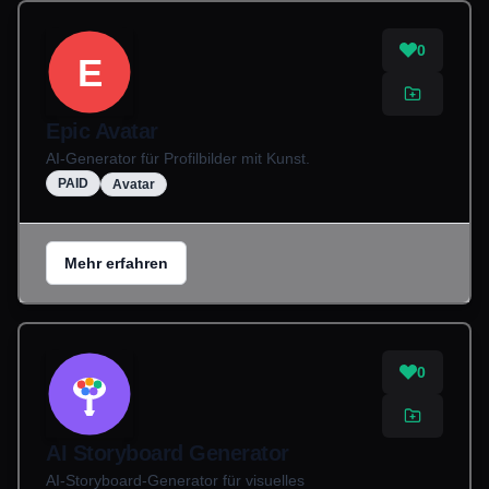
0
E
Epic Avatar
AI-Generator für Profilbilder mit Kunst.
PAID
Avatar
Mehr erfahren
0
AI Storyboard Generator
AI-Storyboard-Generator für visuelles