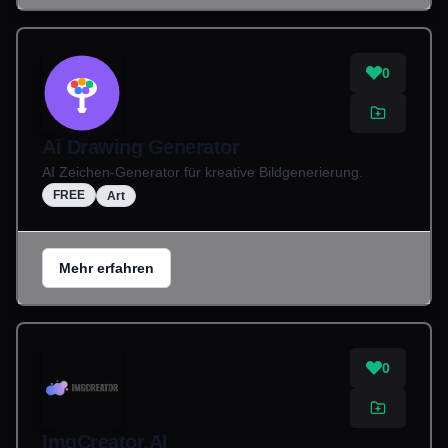
0
Ai Drawing Generator
AI Zeichen-Generator für kreative Bildgenerierung.
FREE
Art
Mehr erfahren
0
ImgCreator.AI