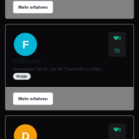
Mehr erfahren
0
F
FillDream
Verwenden Sie KI, um Ihr Traumbild zu füllen.
Image
Mehr erfahren
0
D