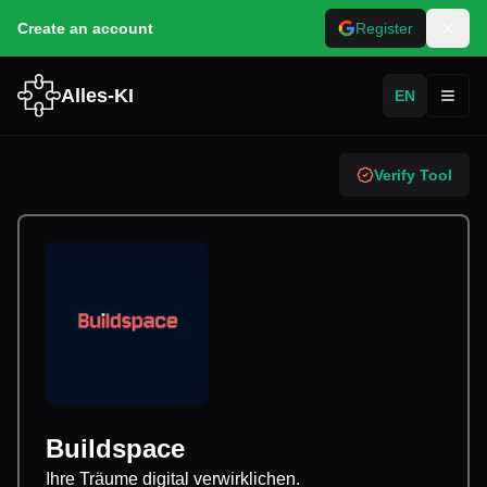
Create an account
Register
Alles-KI
EN
Toggl
Verify Tool
Buildspace
Ihre Träume digital verwirklichen.