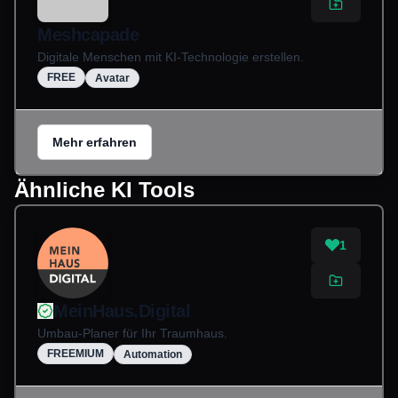
Meshcapade
Digitale Menschen mit KI-Technologie erstellen.
FREE
Avatar
Mehr erfahren
Ähnliche KI Tools
1
MeinHaus.Digital
Umbau-Planer für Ihr Traumhaus.
FREEMIUM
Automation