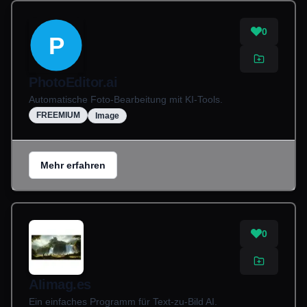
0
P
PhotoEditor.ai
Automatische Foto-Bearbeitung mit KI-Tools.
FREEMIUM
Image
Mehr erfahren
0
AIimag.es
Ein einfaches Programm für Text-zu-Bild AI.