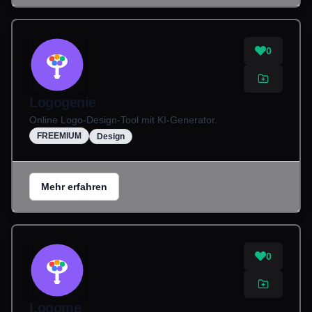
0
Logogenie
Online Logo-Design-Tool mit KI-Generator.
FREEMIUM
Design
Mehr erfahren
0
Logome