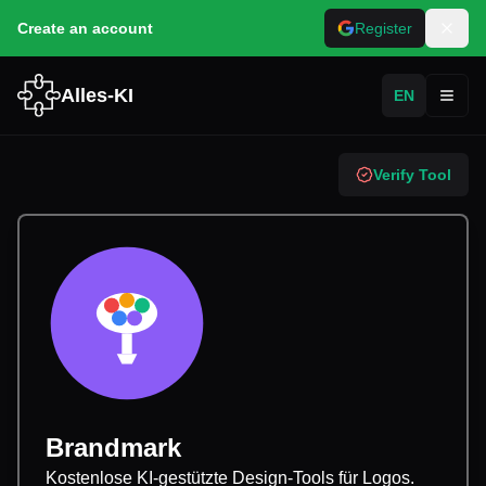
Create an account
Register
Alles-KI
EN
Toggl
Verify Tool
Brandmark
Kostenlose KI-gestützte Design-Tools für Logos.